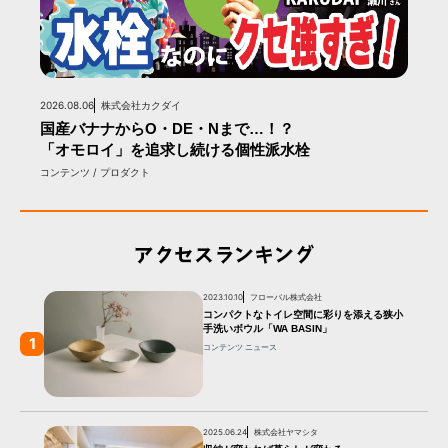
2026.08.06
株式会社カクダイ
国産バナナからO・DE・Nまで…！？
「オモロイ」を追求し続ける個性派水栓
コンテンツ / プロダクト
アクセスランキング
2023.10.10
フローバル株式会社
コンパクトなトイレ空間に彩りを添える狭小
手洗いボウル「WA BASIN」
1
コンテンツ
ニュース
2025.06.24
株式会社ヤマシタ