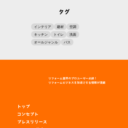
タグ
インテリア
建材
空調
キッチン
トイレ
洗面
オールジャンル
バス
リフォーム
業界
のプロユーザー
必読！
リフォームビジネスを
加速
させる
情報
が
満載
トップ
コンセプト
プレスリリース