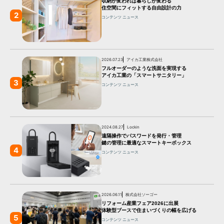
収納が変われば暮らしが変わる
住空間にフィットする自由設計の力
2
コンテンツ
ニュース
2026.07.23
アイカ工業株式会社
フルオーダーのような洗面を実現する
アイカ工業の「スマートサニタリー」
3
コンテンツ
ニュース
2024.08.27
Lockin
遠隔操作でパスワードを発行・管理
鍵の管理に最適なスマートキーボックス
4
コンテンツ
ニュース
2026.06.11
株式会社ソーゴー
リフォーム産業フェア2026に出展
体験型ブースで住まいづくりの幅を広げる
5
コンテンツ
ニュース