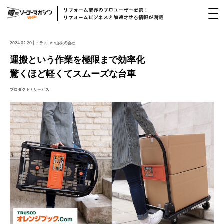
リフォーム
業界
のプロユーザー
必読！
リフォームビジネスを
加速
させる
情報
が
満載
2024.02.20 | トラスコ中山株式会社
運搬という作業を極限まで効率化
驚くほど軽くてスムーズな台車
プロダクト / サービス