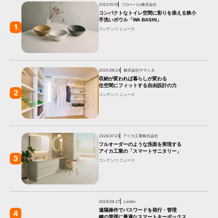
2023.10.10
フローバル株式会社
コンパクトなトイレ空間に彩りを添える狭小
手洗いボウル「WA BASIN」
1
コンテンツ
ニュース
2025.06.24
株式会社ヤマシタ
収納が変われば暮らしが変わる
住空間にフィットする自由設計の力
2
コンテンツ
ニュース
2026.07.23
アイカ工業株式会社
フルオーダーのような洗面を実現する
アイカ工業の「スマートサニタリー」
3
コンテンツ
ニュース
2024.08.27
Lockin
遠隔操作でパスワードを発行・管理
4
鍵の管理に最適なスマートキーボックス