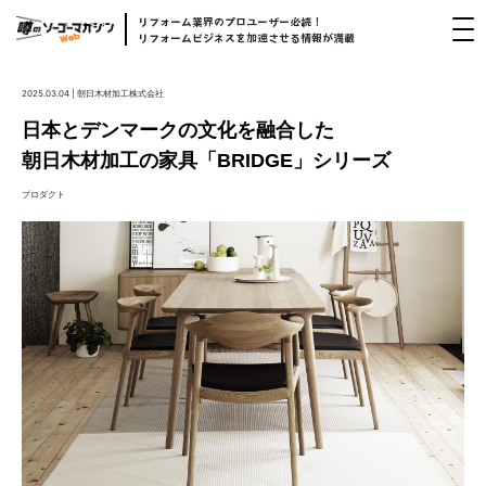
リフォーム
業界
のプロユーザー
必読！
リフォームビジネスを
加速
させる
情報
が
満載
2025.03.04 | 朝日木材加工株式会社
日本とデンマークの文化を融合した
朝日木材加工の家具「BRIDGE」シリーズ
プロダクト