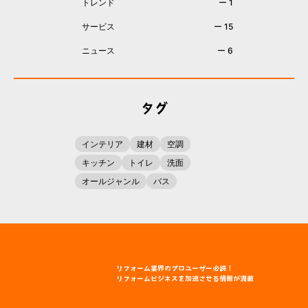
トレンド
ー 1
サービス
ー 15
ニュース
ー 6
タグ
インテリア
建材
空調
キッチン
トイレ
洗面
オールジャンル
バス
リフォーム
業界
のプロユーザー
必読！
リフォームビジネスを
加速
させる
情報
が
満載