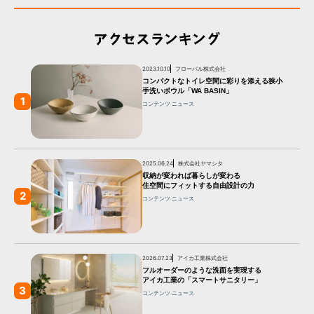
アクセスランキング
2023.10.10
フローバル株式会社
コンパクトなトイレ空間に彩りを添える狭小
手洗いボウル「WA BASIN」
1
コンテンツ
ニュース
2025.06.24
株式会社ヤマシタ
収納が変われば暮らしが変わる
住空間にフィットする自由設計の力
2
コンテンツ
ニュース
2026.07.23
アイカ工業株式会社
フルオーダーのような洗面を実現する
アイカ工業の「スマートサニタリー」
3
コンテンツ
ニュース