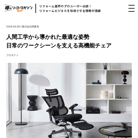
リフォーム
業界
のプロユーザー
必読！
リフォームビジネスを
加速
させる
情報
が
満載
2026.04.09 | 株式会社関家具
人間工学から導かれた最適な姿勢
日常のワークシーンを支える高機能チェア
プロダクト