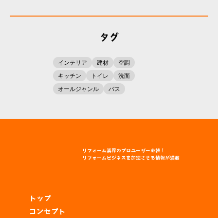
タグ
インテリア
建材
空調
キッチン
トイレ
洗面
オールジャンル
バス
リフォーム
業界
のプロユーザー
必読！
リフォームビジネスを
加速
させる
情報
が
満載
トップ
コンセプト