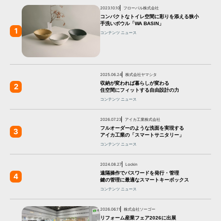
2023.10.10
フローバル株式会社
コンパクトなトイレ空間に彩りを添える狭小
手洗いボウル「WA BASIN」
1
コンテンツ
ニュース
2025.06.24
株式会社ヤマシタ
収納が変われば暮らしが変わる
2
住空間にフィットする自由設計の力
コンテンツ
ニュース
2026.07.23
アイカ工業株式会社
フルオーダーのような洗面を実現する
3
アイカ工業の「スマートサニタリー」
コンテンツ
ニュース
2024.08.27
Lockin
遠隔操作でパスワードを発行・管理
4
鍵の管理に最適なスマートキーボックス
コンテンツ
ニュース
2026.06.11
株式会社ソーゴー
リフォーム産業フェア2026に出展