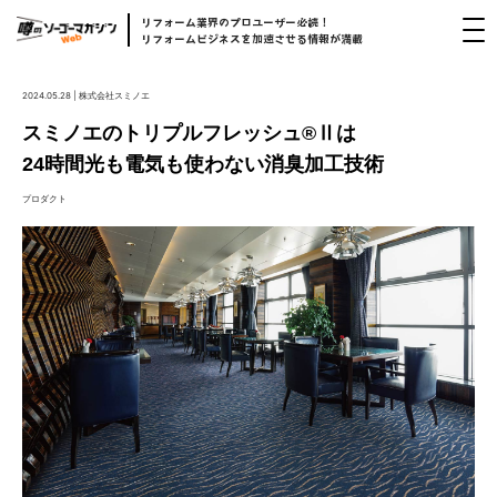
リフォーム
業界
のプロユーザー
必読！
リフォームビジネスを
加速
させる
情報
が
満載
2024.05.28 | 株式会社スミノエ
スミノエのトリプルフレッシュ®Ⅱは
24時間光も電気も使わない消臭加工技術
プロダクト