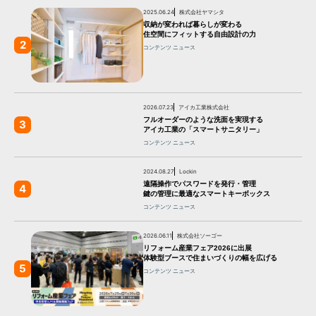
2025.06.24
株式会社ヤマシタ
収納が変われば暮らしが変わる
住空間にフィットする自由設計の力
2
コンテンツ
ニュース
2026.07.23
アイカ工業株式会社
フルオーダーのような洗面を実現する
3
アイカ工業の「スマートサニタリー」
コンテンツ
ニュース
2024.08.27
Lockin
遠隔操作でパスワードを発行・管理
4
鍵の管理に最適なスマートキーボックス
コンテンツ
ニュース
2026.06.11
株式会社ソーゴー
リフォーム産業フェア2026に出展
体験型ブースで住まいづくりの幅を広げる
5
コンテンツ
ニュース