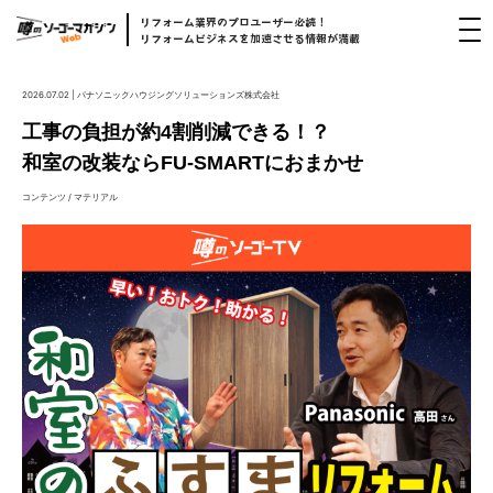
リフォーム
業界
のプロユーザー
必読！
リフォームビジネスを
加速
させる
情報
が
満載
2026.07.02 | パナソニックハウジングソリューションズ株式会社
工事の負担が約4割削減できる！？
和室の改装ならFU-SMARTにおまかせ
コンテンツ / マテリアル