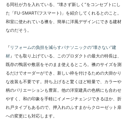
る同社が力を入れている、“壊さず新しく”をコンセプトにし
た「FU-SMART(フスマート)」を紹介してくれるとのこと。
和室に使われている襖を、簡単に洋風デザインにできる建材
なのだそう。
『
リフォームの負担を減らすパナソニックの“壊さない”建
材
』でも取り上げている、このプロダクトの最大の特長は、
既存の鴨居や敷居をそのまま使えるところ。襖のサイズを測
るだけでオーダーができ、新しい枠を付けるための大掛かり
な改装も不要です。持ち上げると驚くほど軽量で、カラーや
柄のバリエーションも豊富。他の洋室建具の色柄にも合わせ
やすく、和の印象を手軽にイメージチェンジできるほか、折
れ戸タイプもあるので、押入れのふすまからクローゼット扉
への変更にも対応します。