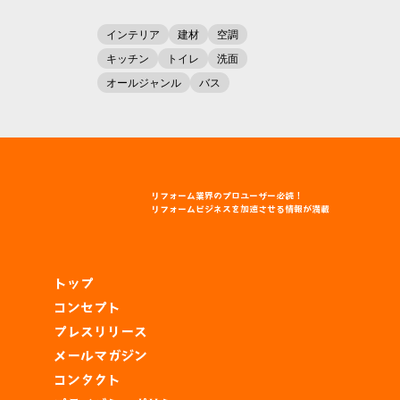
インテリア
建材
空調
キッチン
トイレ
洗面
オールジャンル
バス
リフォーム
業界
のプロユーザー
必読！
リフォームビジネスを
加速
させる
情報
が
満載
トップ
コンセプト
プレスリリース
メールマガジン
コンタクト