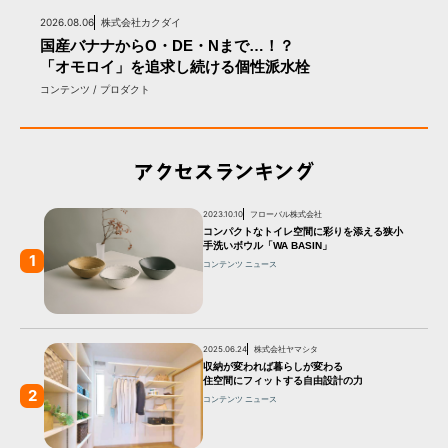
2026.08.06
株式会社カクダイ
国産バナナからO・DE・Nまで…！？
「オモロイ」を追求し続ける個性派水栓
コンテンツ / プロダクト
アクセスランキング
2023.10.10
フローバル株式会社
コンパクトなトイレ空間に彩りを添える狭小
手洗いボウル「WA BASIN」
1
コンテンツ
ニュース
2025.06.24
株式会社ヤマシタ
収納が変われば暮らしが変わる
住空間にフィットする自由設計の力
2
コンテンツ
ニュース