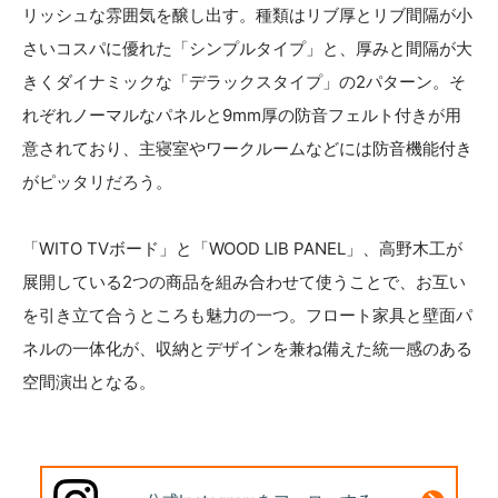
リッシュな雰囲気を醸し出す。種類はリブ厚とリブ間隔が小
さいコスパに優れた「シンプルタイプ」と、厚みと間隔が大
きくダイナミックな「デラックスタイプ」の2パターン。そ
れぞれノーマルなパネルと9mm厚の防音フェルト付きが用
意されており、主寝室やワークルームなどには防音機能付き
がピッタリだろう。
「WITO TVボード」と「WOOD LIB PANEL」、高野木工が
展開している2つの商品を組み合わせて使うことで、お互い
を引き立て合うところも魅力の一つ。フロート家具と壁面パ
ネルの一体化が、収納とデザインを兼ね備えた統一感のある
空間演出となる。