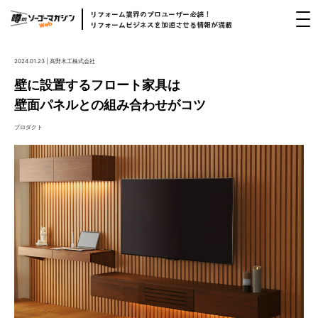
リフォーム
業界
のプロユーザー
必読！
リフォームビジネスを
加速
させる
情報
が
満載
2024.01.23 | 高野木工株式会社
壁に設置するフロート家具は
壁面パネルとの組み合わせがコツ
プロダクト