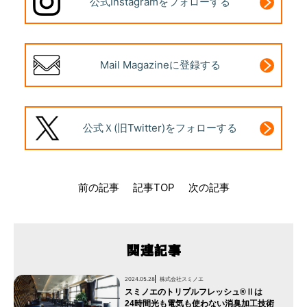
公式Instagram
をフォローする
Mail Magazine
に登録する
公式Ｘ(旧Twitter)
をフォローする
前の記事
記事TOP
次の記事
関連記事
2024.05.28
株式会社スミノエ
スミノエのトリプルフレッシュ®Ⅱは
24時間光も電気も使わない消臭加工技術