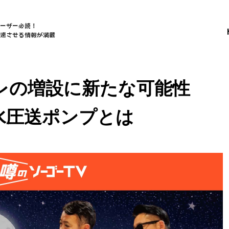
ーザー
必読！
速
させる
情報
が
満載
レの増設に新たな可能性
の排水圧送ポンプとは