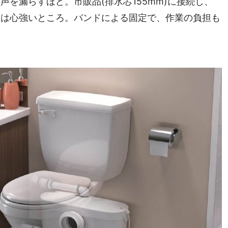
を漏らすほど。市販品(排水芯155mm)に接続し、
には心強いところ。バンドによる固定で、作業の負担も