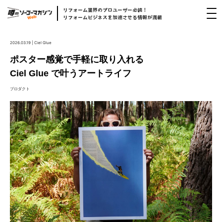
リフォーム
業界
のプロユーザー
必読！
リフォームビジネスを
加速
させる
情報
が
満載
2026.03.19 | Ciel Glue
ポスター感覚で手軽に取り入れる
Ciel Glue で叶うアートライフ
プロダクト