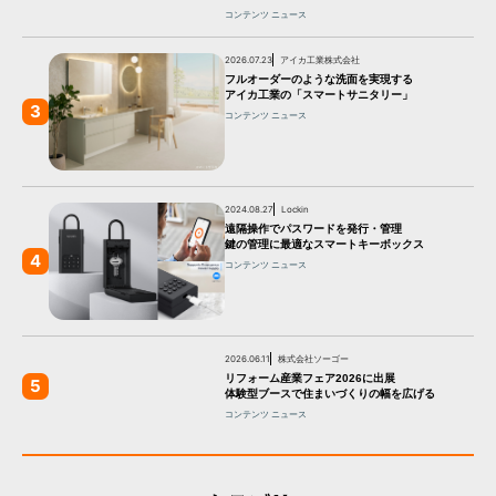
コンテンツ
ニュース
2026.07.23
アイカ工業株式会社
フルオーダーのような洗面を実現する
アイカ工業の「スマートサニタリー」
3
コンテンツ
ニュース
2024.08.27
Lockin
遠隔操作でパスワードを発行・管理
鍵の管理に最適なスマートキーボックス
4
コンテンツ
ニュース
2026.06.11
株式会社ソーゴー
リフォーム産業フェア2026に出展
5
体験型ブースで住まいづくりの幅を広げる
コンテンツ
ニュース