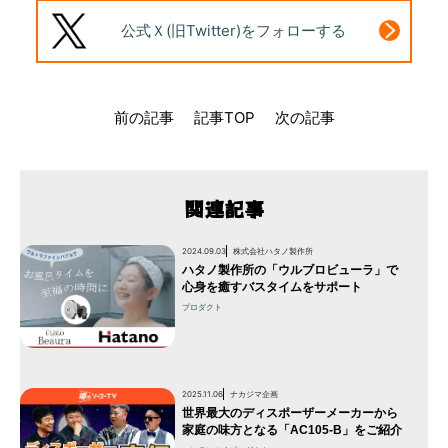
公式Ｘ(旧Twitter)
をフォローする
前の記事
記事TOP
次の記事
関連記事
2024.09.03
株式会社ハタノ製作所
ハタノ製作所の「ウルブロビューラ」で
心身を癒すバスタイムをサポート
プロダクト
2025.11.06
ナカジマ企画
世界最大のディスポーザーメーカーから
家庭の味方となる「AC105-B」をご紹介