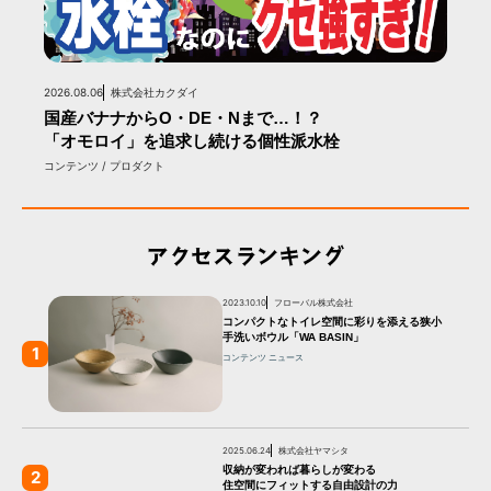
2026.08.06
株式会社カクダイ
国産バナナからO・DE・Nまで…！？
「オモロイ」を追求し続ける個性派水栓
コンテンツ / プロダクト
アクセスランキング
2023.10.10
フローバル株式会社
コンパクトなトイレ空間に彩りを添える狭小
手洗いボウル「WA BASIN」
1
コンテンツ
ニュース
2025.06.24
株式会社ヤマシタ
収納が変われば暮らしが変わる
2
住空間にフィットする自由設計の力